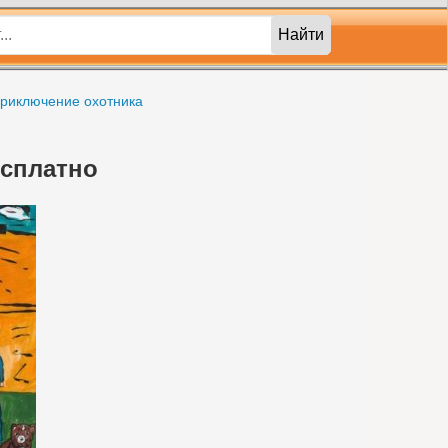
Найти
риключение охотника
есплатно