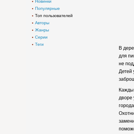
Новинки
Популярные
Топ пользователей
Авторы
Жанры
Серии
Теги
В дере
для пи
не под
Детей 
заброш
Каждый
дворе 
города
Охотни
замени
поможе