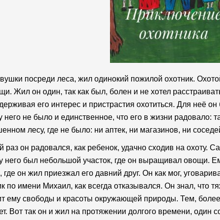
вушки посреди леса, жил одинокий пожилой охотник. Охотой
щи. Жил он один, так как был, болен и не хотел расстраива
держивая его интерес и пристрастия охотиться. Для неё он
у него не было и единственное, что его в жизни радовало: та
енном лесу, где не было: ни аптек, ни магазинов, ни соседе
 раз он радовался, как ребенок, удачно сходив на охоту.
у него был небольшой участок, где он выращивал овощи. Ем
, где он жил приезжал его давний друг. Он как мог, уговарив
к по имени Михаил, как всегда отказывался. Он знал, что т
т ему свободы и красоты окружающей природы. Тем, более 
т. Вот так он и жил на протяжении долгого времени, один с