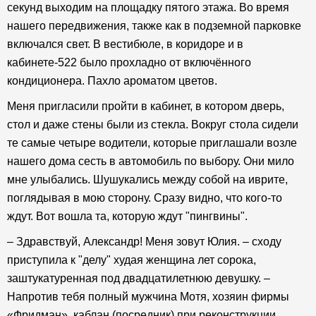
секунд выходим на площадку пятого этажа. Во время
нашего передвижения, также как в подземной парковке
включался свет. В вестибюле, в коридоре и в
кабинете-522 было прохладно от включённого
кондиционера. Пахло ароматом цветов.
Меня пригласили пройти в кабинет, в котором дверь,
стол и даже стены были из стекла. Вокруг стола сидели
те самые четыре водители, которые приглашали возле
нашего дома сесть в автомобиль по выбору. Они мило
мне улыбались. Шушукались между собой на иврите,
поглядывая в мою сторону. Сразу видно, что кого-то
ждут. Вот вошла та, которую ждут "пингвины".
– Здравствуй, Александр! Меня зовут Юлия. – сходу
приступила к "делу" худая женщина лет сорока,
заштукатуренная под двадцатилетнюю девушку. –
Напротив тебя полный мужчина Мотя, хозяин фирмы
«Фридман», каблан (посредник) при реконструкции