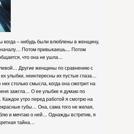
вы когда – нибудь были влюблены в женщину,
Поначалу… Потом привыкаешь.... Потом
 общается, что она не ушла…
ролевой… Другие женщины по сравнению с
их улыбки, неинтересны их пустые глаза…
в них столько смысла, когда она смотрит на
 меня зажгла… О ее улыбке я думаю по
 Каждое утро перед работой я смотрю на
рекрасные губы… Она, сама того не желая,
блю и мечтаю о ней… Однажды встретив, я
апретная тайна…