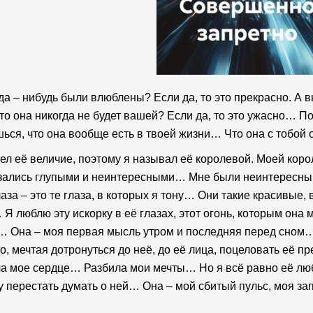
да – нибудь были влюблены? Если да, то это прекрасно. А 
что она никогда не будет вашей? Если да, то это ужасно… 
ься, что она вообще есть в твоей жизни… Что она с тобой
ел её величие, поэтому я называл её королевой. Моей ко
зались глупыми и неинтересными… Мне были неинтересны 
лаза – это те глаза, в которых я тону… Они такие красивые, 
Я люблю эту искорку в её глазах, этот огонь, которым она
 Она – моя первая мысль утром и последняя перед сном…
о, мечтая дотронуться до неё, до её лица, поцеловать её п
а мое сердце… Разбила мои мечты… Но я всё равно её лю
у перестать думать о ней… Она – мой сбитый пульс, моя з