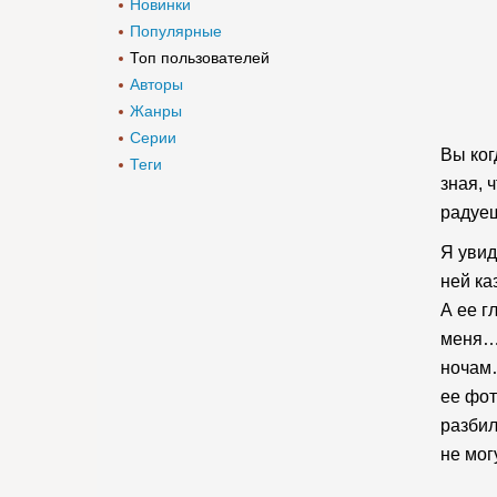
Новинки
Популярные
Топ пользователей
Авторы
Жанры
Серии
Вы ког
Теги
зная, 
радуеш
Я увид
ней ка
А ее г
меня… 
ночам…
ее фот
разбил
не мог