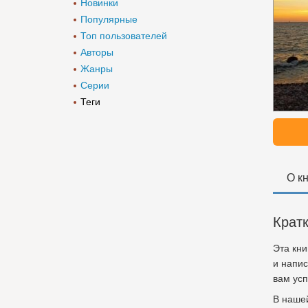
Новинки
Популярные
Топ пользователей
Авторы
Жанры
Серии
Теги
О к
Крат
Эта кн
и напис
вам усп
В нашей