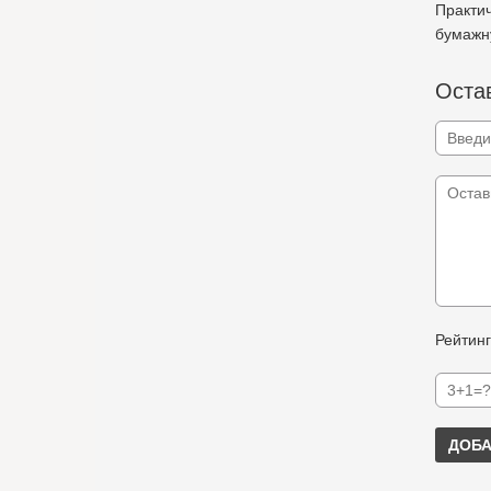
Практич
бумажну
Остав
Рейтинг
ДОБА