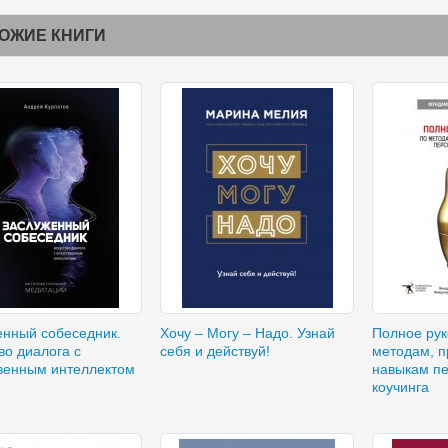
ОЖИЕ КНИГИ
енный собеседник.
Хочу – Mогу – Надо. Узнай
Полное рук
во диалога с
себя и действуй!
методам, п
твенным интеллектом
навыкам п
коучинга