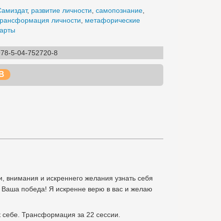
Самиздат
,
развитие личности
,
самопознание
,
трансформация личности
,
метафорические
карты
978-5-04-752720-8
B
, внимания и искреннего желания узнать себя
 Ваша победа! Я искренне верю в вас и желаю
к себе. Трансформация за 22 сессии.