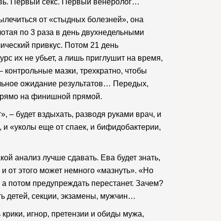
вь. Первый секс. Первый венеролог…
ылечиться от «стыдных болезней», она
лотая по 3 раза в день двухнедельными
лический привкус. Потом 21 день
рс их не убьет, а лишь приглушит на время,
 контрольные мазки, трехкратно, чтобы
ельное ожидание результатов… Передых,
. Прямо на финишной прямой.
», – будет вздыхать, разводя руками врач, и
 и «уколы еще от спаек, и бифидобактерии,
кой анализ лучше сдавать. Ева будет знать,
и от этого может немного «мазнуть». «Но
, а потом предупреждать перестанет. Зачем?
ать детей, секции, экзамены, мужчин…
ь крики, игнор, претензии и обиды мужа,