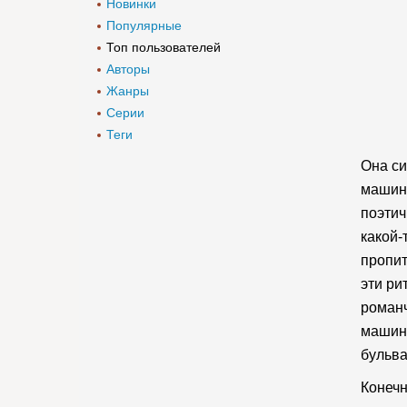
Новинки
Популярные
Топ пользователей
Авторы
Жанры
Серии
Теги
Она си
машинк
поэтич
какой-
пропит
эти ри
романч
машинк
бульва
Конечн