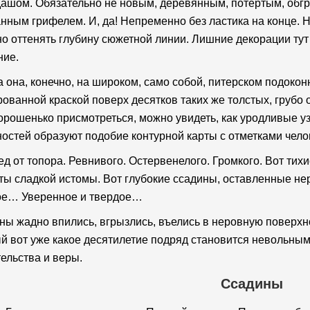
ашом. Обязательно не новым, деревянным, потертым, обгр
нным грифелем. И, да! Непременно без ластика на конце. Н
о оттенять глубину сюжетной линии. Лишние декорации тут 
ние.
 она, конечно, на широком, само собой, питерском подокон
ованной краской поверх десятков таких же толстых, грубо
орошенько присмотреться, можно увидеть, как уродливые уз
остей образуют подобие контурной карты с отметками челов
ед от топора. Ревнивого. Остервенелого. Громкого. Вот тих
ы сладкой истомы. Вот глубокие ссадины, оставленные нер
ое… Уверенное и твердое…
ны жадно впились, вгрызлись, въелись в неровную поверхно
й вот уже какое десятилетие подряд становится невольным
ельства и веры.
Ссадины