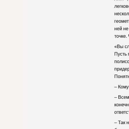
легков
нескол
геомет
ней не
точке.
«Вы сл
Пусть 
полисо
придер
Понятн
– Кому
– Всем
конечн
ответс
– Так 