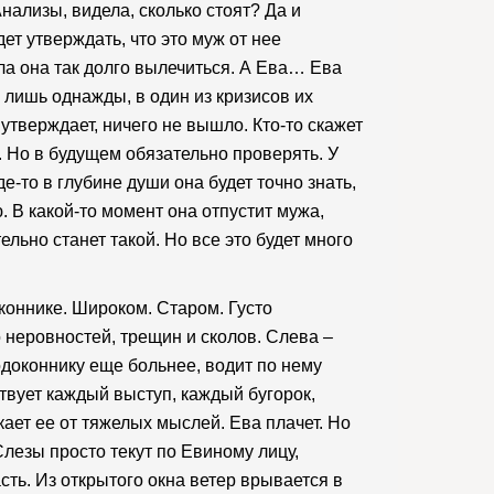
Анализы, видела, сколько стоят? Да и
ет утверждать, что это муж от нее
гла она так долго вылечиться. А Ева… Ева
й лишь однажды, в один из кризисов их
 утверждает, ничего не вышло. Кто-то скажет
. Но в будущем обязательно проверять. У
де-то в глубине души она будет точно знать,
 В какой-то момент она отпустит мужа,
ельно станет такой. Но все это будет много
коннике. Широком. Старом. Густо
неровностей, трещин и сколов. Слева –
одоконнику еще больнее, водит по нему
твует каждый выступ, каждый бугорок,
ает ее от тяжелых мыслей. Ева плачет. Но
Слезы просто текут по Евиному лицу,
асть. Из открытого окна ветер врывается в