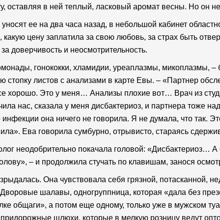
у, оставляя в ней теплый, ласковый аромат весны. Но он не
уносят ее на два часа назад, в небольшой кабинет област
, какую цену заплатила за свою любовь, за страх быть отверг
 за доверчивость и неосмотрительность.
монады, гонококки, хламидии, уреаплазмы, микоплазмы, – 
ю стопку листов с анализами в карте Евы. – «Партнер обсл
се хорошо. Это у меня… Анализы плохие вот… Врач из студ
чила нас, сказала у меня дисбактериоз, и партнера тоже на
 инфекции она ничего не говорила. Я не думала, что так. Эт
ила». Ева говорила сумбурно, отрывисто, стараясь сдерж
лог неодобрительно покачала головой: «Дисбактериоз… А о
олову», – и продолжила стучать по клавишам, занося осмотр
зрыдалась. Она чувствовала себя грязной, потасканной, н
 Дворовые шалавы, одногруппница, которая «дала без пре
ке общаги», а потом еще одному, только уже в мужском туале
, придорожные шлюхи, которые в мелкую розницу ведут оп