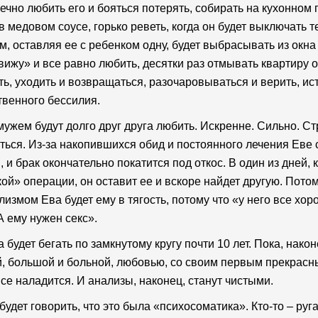
ечно любить его и бояться потерять, собирать на кухонном
в медовом соусе, горько реветь, когда он будет выключать т
м, оставляя ее с ребенком одну, будет выбрасывать из окна 
ижу» и все равно любить, десятки раз отмывать квартиру о
ь, уходить и возвращаться, разочаровываться и верить, ис
твенного бессилия.
мужем будут долго друг друга любить. Искренне. Сильно. Ст
ться. Из-за накопившихся обид и постоянного лечения Еве
, и брак окончательно покатится под откос. В один из дней,
ой» операции, он оставит ее и вскоре найдет другую. Потом
лизмом Ева будет ему в тягость, потому что «у него все хоро
 А ему нужен секс».
а будет бегать по замкнутому кругу почти 10 лет. Пока, нак
, большой и больной, любовью, со своим первым прекрасны
все наладится. И анализы, наконец, станут чистыми.
 будет говорить, что это была «психосоматика». Кто-то – руг