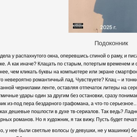
Подоконник
дела у распахнутого окна, оперевшись спиной о раму, и пис
е. А как иначе? Клацать по старым, потертым временем и
нее, чем кликать буквы на компьютере или экране смартфон
то невероятно романтичный лад. Чувствуете? Клац – и тонк
анной чернилами ленте, оставляя отпечаток литеры на се
тмичные удары один за другим без остановки, сразу поним
ик из-под пера бездарного графомана, а что-то серьезное…
ах дешевые пошлости в духе тв-сериалов. Так ведь? Ладн
рных романов. Но я художник, я так вижу. Пусть будет печа
о, у нее были светлые волосы (у девушки, не у машинки) 