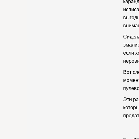
каранд
исписа
выгодн
внима
Сидела
эмалир
если х
неровн
Вот сл
момент
пулев
Эти ра
которы
предат