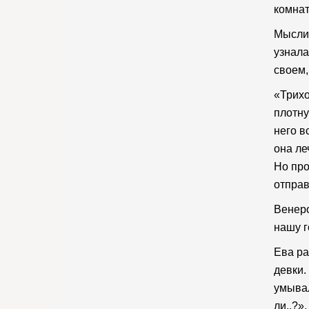
комнат
Мысли 
узнала
своем,
«Трихо
плотну
него в
она ле
Но про
отправ
Венеро
нашу г
Ева ра
девки.
умывал
ли..?»