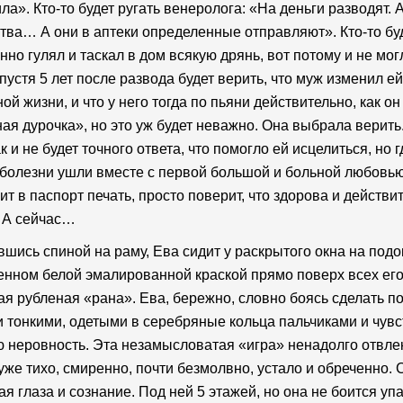
ла». Кто-то будет ругать венеролога: «На деньги разводят. 
тва… А они в аптеки определенные отправляют». Кто-то буд
нно гулял и таскал в дом всякую дрянь, вот потому и не мо
пустя 5 лет после развода будет верить, что муж изменил е
ой жизни, и что у него тогда по пьяни действительно, как он
ая дурочка», но это уж будет неважно. Она выбрала верить
к и не будет точного ответа, что помогло ей исцелиться, но г
 болезни ушли вместе с первой большой и больной любовью.
ит в паспорт печать, просто поверит, что здорова и действит
 А сейчас…
шись спиной на раму, Ева сидит у раскрытого окна на подо
нном белой эмалированной краской прямо поверх всех его 
я рубленая «рана». Ева, бережно, словно боясь сделать п
 тонкими, одетыми в серебряные кольца пальчиками и чувс
 неровность. Эта незамысловатая «игра» ненадолго отвлек
 уже тихо, смиренно, почти безмолвно, устало и обреченно. 
ая глаза и сознание. Под ней 5 этажей, но она не боится уп