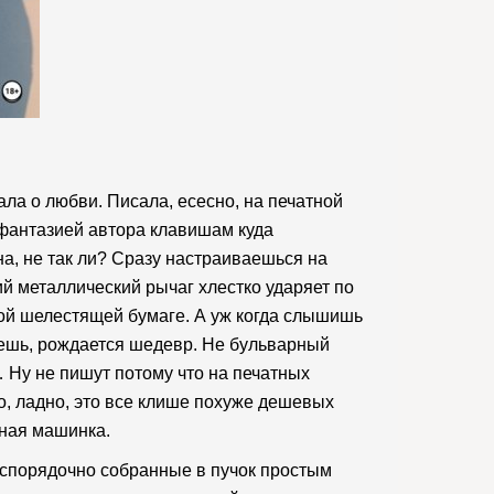
ала о любви. Писала, есесно, на печатной
 фантазией автора клавишам куда
а, не так ли? Сразу настраиваешься на
ий металлический рычаг хлестко ударяет по
рой шелестящей бумаге. А уж когда слышишь
аешь, рождается шедевр. Не бульварный
 Ну не пишут потому что на печатных
о, ладно, это все клише похуже дешевых
тная машинка.
беспорядочно собранные в пучок простым