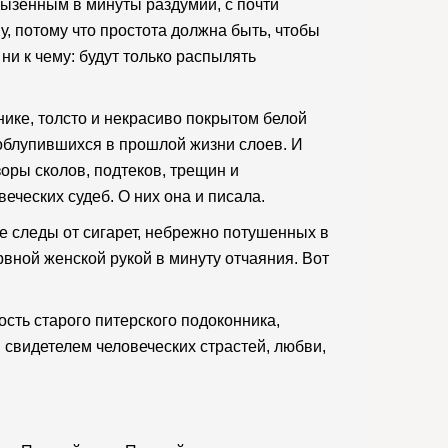
ызенным в минуты раздумий, с почти
у, потому что простота должна быть, чтобы
ни к чему: будут только распылять
нике, толсто и некрасиво покрытом белой
 облупившихся в прошлой жизни слоев. И
оры сколов, подтеков, трещин и
еческих судеб. О них она и писала.
ие следы от сигарет, небрежно потушенных в
вной женской рукой в минуту отчаяния. Вот
сть старого питерского подоконника,
 свидетелем человеческих страстей, любви,