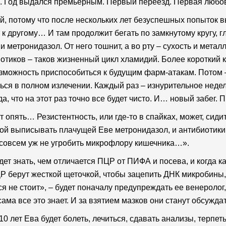
. Год выдался премьерным. Первый переезд. Первая любо
, потому что после нескольких лет безуспешных попыток в
 к другому… И там продолжит бегать по замкнутому кругу, г
и метронидазол. От него тошнит, а во рту – сухость и метал
отиков – таков жизненный цикл хламидий. Более короткий ку
зможность приспособиться к будущим фарм-атакам. Потом –
ься в полном излечении. Каждый раз – изнурительное нед
а, что на этот раз точно все будет чисто. И… новый забег
т опять… Резистентность, или где-то в спайках, может, сидит
ой выписывать плачущей Еве метронидазол, и антибиотики,
совсем уж не угробить микрофлору кишечника…».
дет знать, чем отличается ПЦР от ПИФА и посева, и когда ка
Р берут жесткой щеточкой, чтобы зацепить ДНК микробины, 
ся не стоит», – будет поначалу предупреждать ее венеролог
сама все это знает. И за взятием мазков они станут обсужд
10 лет Ева будет болеть, лечиться, сдавать анализы, терпет