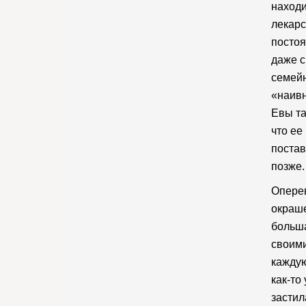
находи
лекарс
постоя
даже с
семейн
«наивн
Евы та
что ее
постав
позже.
Оперев
окраше
больша
своими
каждую
как-то
застил