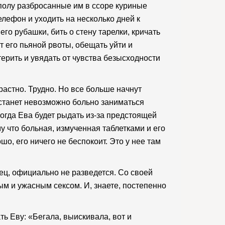
 полу разбросанные им в ссоре куриные
елефон и уходить на несколько дней к
его рубашки, бить о стену тарелки, кричать
т его пьяной рвоты, обещать уйти и
терить и увядать от чувства безысходности
растно. Трудно. Но все больше начнут
 станет невозможно больно заниматься
 когда Ева будет рыдать из-за предстоящей
у что больная, измученная таблетками и его
шо, его ничего не беспокоит. Это у нее там
онец, официально не разведется. Со своей
м и ужасным сексом. И, знаете, постепенно
ать Еву: «Бегала, выискивала, вот и