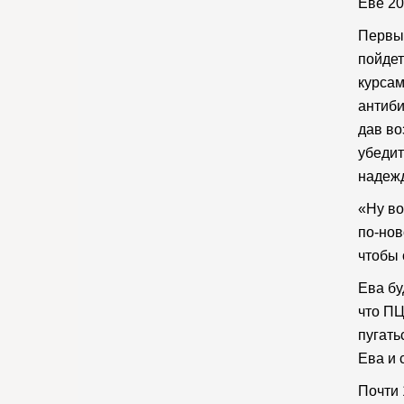
Еве 20
Первый
пойдет
курсам
антиби
дав во
убедит
надежд
«Ну во
по-нов
чтобы 
Ева бу
что ПЦ
пугать
Ева и 
Почти 