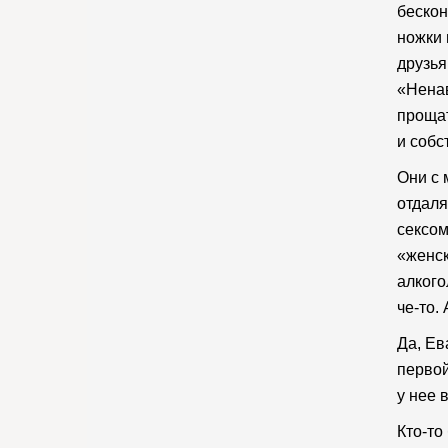
бескон
ножки 
друзья
«Ненав
прощат
и собс
Они с 
отдаля
сексом
«женск
алкого
че-то.
Да, Ев
первой
у нее 
Кто-то