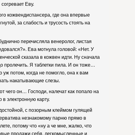
 согревает Еву.
ного кожвендиспансера, где она впервые
нутой, за слабость и трусость стоять на
буднично перечисляла венеролог, листая
едовался?». Ева мотнула головой: «Нет. У
енческой сказала в кожвен идти. Ну сначала
до пролечить. Я таблетки пила. И он тоже…
о уж потом, когда не помогло, она к вам
ивать накатывающие слезы.
т чего он… Господи, налечат как попало на
 в электронную карту.
едостойной, с позорным клеймом гулящей
зерватива незнакомому парню прямо в
те, потому что «ну а че мне, жалко, что
товые продажи себя, легкомысленные и