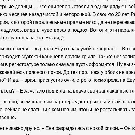
ерные девицы… Все они теперь стояли в одном ряду с Ево
ько месяцев назад чистой и непорочной. В свои-то 20 лет. 
рия, в которой параллельные прямые никогда не пересека
 ладилось, видать, чувствовала подвох. Вот они, эти пар
 Что скажешь на это, Евклид?
ышите меня – вырвала Еву из раздумий венеролог. – Вот вы
приходит. Мужской кабинет в другом крыле. Так же без запи
м в регистратуре только сначала пусть оформится. Ну вы з
живайтесь полового покоя. До тех пор, пока у обоих не пр
о? И да, – врач, приспустив очки, строго посмотрела на Еву
 всем? – Ева устало подняла на врача свои заплаканные гл
, значит, всем половым партнерам, которых вы могли зарази
о, сейчас не спать ни с кем новым, чтобы не растаскивать 
твенно.
нет никаких других, – Ева разрыдалась с новой силой. – Он