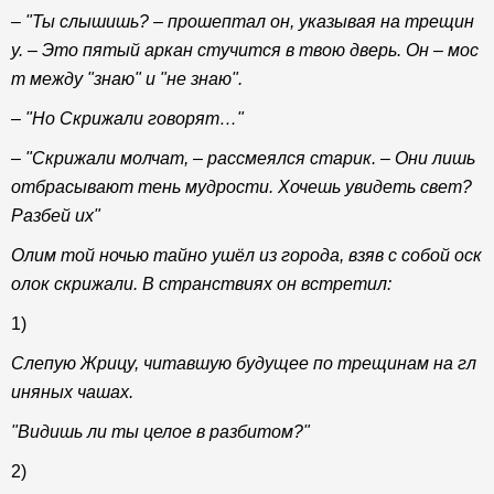
– "Ты слышишь? – прошептал он, указывая на трещин
у. – Это пятый аркан стучится в твою дверь. Он – мос
т между "знаю" и "не знаю".
– "Но Скрижали говорят…"
– "Скрижали молчат, – рассмеялся старик. – Они лишь
отбрасывают тень мудрости. Хочешь увидеть свет?
Разбей их"
Олим той ночью тайно ушёл из города, взяв с собой оск
олок скрижали. В странствиях он встретил:
1)
Слепую Жрицу, читавшую будущее по трещинам на гл
иняных чашах.
"Видишь ли ты целое в разбитом?"
2)