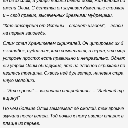
ен из аксиом, а улицы носили имена догм, жил юноша по
имени Олим. С детства он заучивал Каменные скрижал
и – свод правил, высеченных древними мудрецами.
"Кто отступит от Истины – станет изгоем", – гласи
ла первая заповедь.
Олим стал Хранителем скрижалей. Он цитировал их б
ез ошибок, судил тех, кто сомневался, и верил, что мир
устроен просто: есть правильно и неправильно. Однаж
ды утром Олим обнаружил, что на главной скрижали по
явилась трещина. Сквозь неё дул ветер, напевая стра
нную мелодию.
– "Это ересь!" – закричали старейшины. – "Заделай тр
ещину!"
Но чем больше Олим замазывал её смолой, тем громче
звучала песня ветра. Той ночью к нему явился старик в
плаще из перьев.