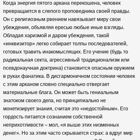
Когда энергия пятого аркана перекошена, человек
превращается в слепого проповедника своей правды.
Он с религиозным рвением навязывает миру свои
убеждения, объявляя ересью любые иные взгляды.
Обладая харизмой и даром убеждения, такой
«инквизитор» легко собирает толпы последователей,
готовых травить инакомыслящих. Его учение (будь то
радикальная секта, агрессивный традиционализм или
псевдонаучная доктрина) становится опасным оружием
в руках фанатика. В дисгармоничном состоянии человек
с этим арканом словно специально отвергает
материальные блага. Он может быть гениальным
знатоком своего дела, но принципиально не
монетизирует знания, считая это «недостойным». Его
гордость питается сознанием собственной
неприхотливости – мол, «я выше этих низменных
денег». Но за этим часто скрывается страх: а вдруг мир