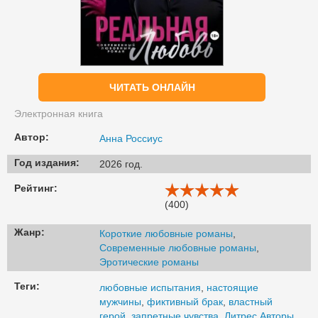
ЧИТАТЬ ОНЛАЙН
Электронная книга
Автор:
Анна Россиус
Год издания:
2026 год.
Рейтинг:
(400)
Жанр:
Короткие любовные романы
,
Современные любовные романы
,
Эротические романы
Теги:
любовные испытания
,
настоящие
мужчины
,
фиктивный брак
,
властный
герой
,
запретные чувства
,
Литрес Авторы