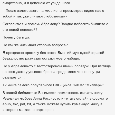
смартфона, и я цепенею от увиденного.
– После залетевшего на миллионы просмотров видео нас с
тобой и так уже считают любовниками.
Согласиться и помочь Абрамову? Заодно побесить бывшего с
его новой невестой?
Почему бы и да.
Но как же интимная сторона вопроса?
Я прекрасно проживу без кекса. Бывший муж одной фразой
безжалостно размазал остатки моего либидо.
Но у Абрамова-то с тестостероном явный порядок! При взгляде
на него даже у унылого бревна вроде меня что-то внутри
отзывается...
12 книга самого популярного СЛР-цикла ЛитРес "Миллеры"
В нашей библиотеке Вы имеете возможность скачать книгу
Реальная любовь Анна Россиус или читать онлайн в формате
epub, fb2, pdf, txt, а также можете купить бумажную книгу в
интернет магазине партнеров.