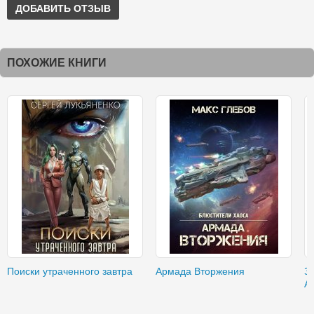
ДОБАВИТЬ ОТЗЫВ
ПОХОЖИЕ КНИГИ
Поиски утраченного завтра
Армада Вторжения
З
А