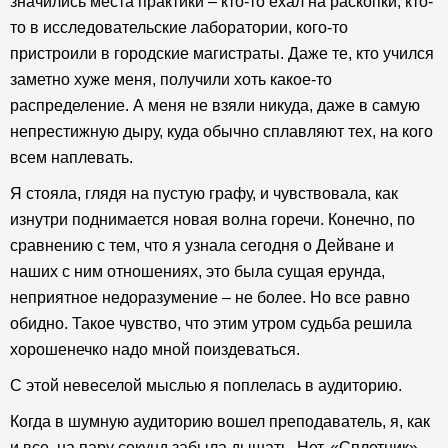
значились места практики – кто-то ехал на раскопки, кто-
то в исследовательские лаборатории, кого-то
пристроили в городские магистраты. Даже те, кто учился
заметно хуже меня, получили хоть какое-то
распределение. А меня не взяли никуда, даже в самую
непрестижную дыру, куда обычно сплавляют тех, на кого
всем наплевать.
Я стояла, глядя на пустую графу, и чувствовала, как
изнутри поднимается новая волна горечи. Конечно, по
сравнению с тем, что я узнала сегодня о Дейване и
наших с ним отношениях, это была сущая ерунда,
неприятное недоразумение – не более. Но все равно
обидно. Такое чувство, что этим утром судьба решила
хорошенечко надо мной поиздеваться.
С этой невеселой мыслью я поплелась в аудиторию.
Когда в шумную аудиторию вошел преподаватель, я, как
и все, на пару секунд забыла дышать. Нет, «Сплетник»