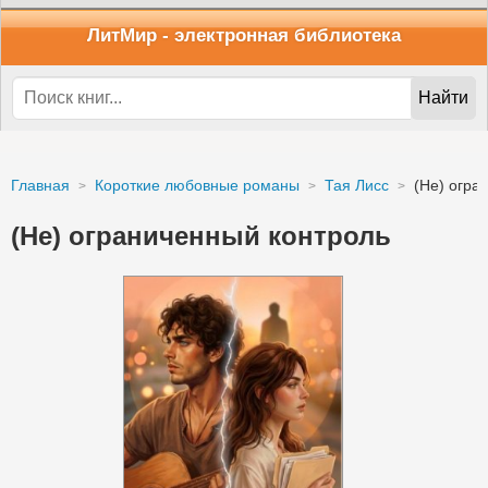
ЛитМир
- электронная библиотека
Найти
Главная
Короткие любовные романы
Тая Лисс
(Не) огра
(Не) ограниченный контроль