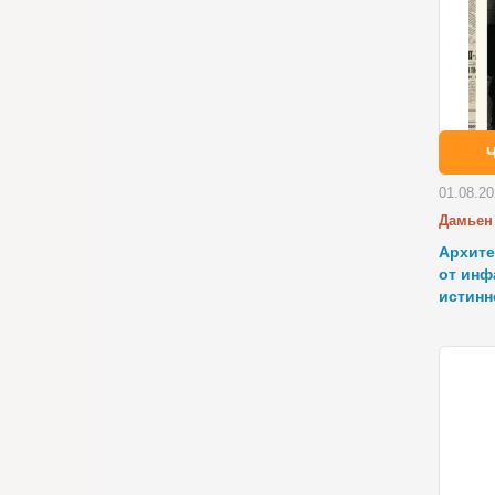
01.08.2
Дамьен
Архите
от инф
истинн