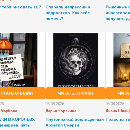
у тебя рисовать за 7
Спираль депрессии у
Рыночные о
подростков. Как себе
инвестиров
помочь?
получать 
ЧИТАТЬ ОНЛАЙН
ЧИТАТЬ ОНЛАЙН
ЧИТА
026
06.08.2026
05.08.2026
 МарКова
Дарья Корякина
Диана Шнай
ШКИ В КОРОЛЕВУ.
Плутонианка: воплощенный
Право на т
ценариев, пять
Архетип Смерти