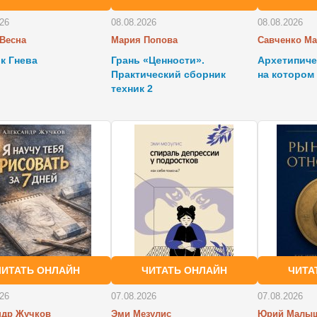
026
08.08.2026
08.08.2026
 Весна
Мария Попова
Савченко М
к Гнева
Грань «Ценности».
Архетипиче
Практический сборник
на котором
техник 2
ЧИТАТЬ ОНЛАЙН
ЧИТАТЬ ОНЛАЙН
ЧИТА
026
07.08.2026
07.08.2026
ндр Жучков
Эми Мезулис
Юрий Малы