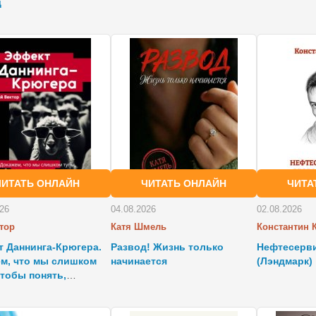
д
ЧИТАТЬ ОНЛАЙН
ЧИТАТЬ ОНЛАЙН
ЧИТА
026
04.08.2026
02.08.2026
тор
Катя Шмель
 Даннинга-Крюгера.
Развод! Жизнь только
Нефтесерви
м, что мы слишком
начинается
(Лэндмарк)
чтобы понять,
ько мы тупы