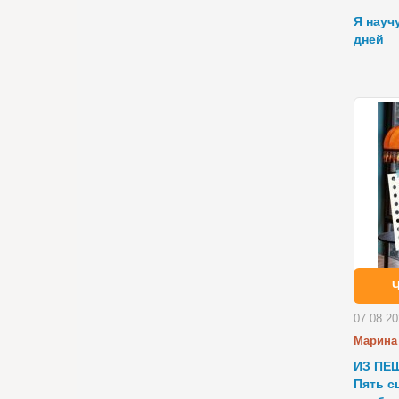
Я науч
дней
07.08.2
Марина
ИЗ ПЕ
Пять с