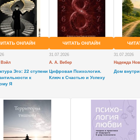
ЧИТАТЬ ОНЛАЙН
ЧИТАТЬ ОНЛАЙН
ЧИТА
026
31.07.2026
31.07.2026
 Вэйл
А. А. Вебер
Надежда Нов
ктура Эго: 22 ступени
Цифровая Психология.
Дом внутри
антильности к
Ключ к Счастью и Успеху
ому Я