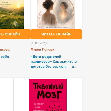
ТЬ ОНЛАЙН
ЧИТАТЬ ОНЛАЙН
30.07.2026
икова
Мария Попова
 себя
«Дети родителей-
нарциссов» Как выжить в
детстве без зеркала — и
научиться видеть себя во
взрослом возрасте