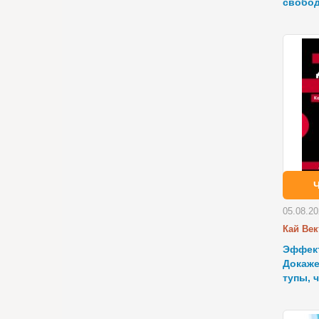
свобо
05.08.2
Кай Век
Эффект
Докаже
тупы, 
наскол