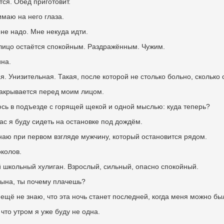
тся. Обед приготовит.
маю на него глаза.
 не надо. Мне некуда идти.
 лицо остаётся спокойным. Раздражённым. Чужим.
на.
я. Унизительная. Такая, после которой не столько больно, сколько с
закрывается перед моим лицом.
сь в подъезде с горящей щекой и одной мыслью: куда теперь?
ас я буду сидеть на остановке под дождём.
наю при первом взгляде мужчину, который остановится рядом.
колов.
 школьный хулиган. Взрослый, сильный, опасно спокойный.
цына, ты почему плачешь?
 ещё не знаю, что эта ночь станет последней, когда меня можно бы
что утром я уже буду не одна.