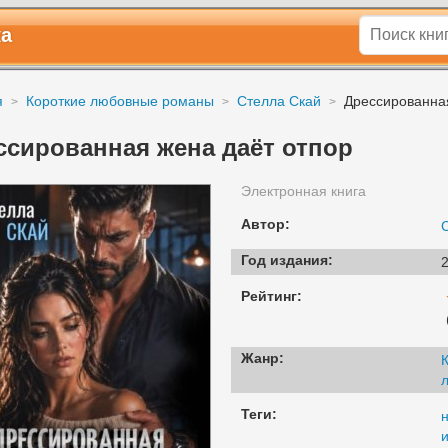
ка
я
Короткие любовные романы
Стелла Скай
Дрессированна
ссированная жена даёт отпор
Электронная книга
Автор:
Год издания:
2
Рейтинг:
Жанр:
Теги: