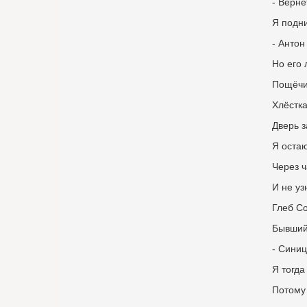
- Вернё
Я подни
- Антон
Но его
Пощёчи
Хлёстка
Дверь 
Я остаю
Через ч
И не уз
Глеб Со
Бывший
- Сини
Я тогда
Потому 