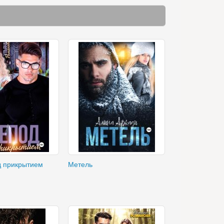
д прикрытием
Метель