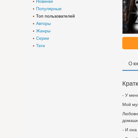
Новинки
Популярные
Топ пользователей
Авторы
Жанры
Серии
Теги
О к
Крат
- У мен
Мой муж
Любовни
домашн
- И она