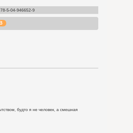
978-5-04-946652-9
B
тством, будто я не человек, а смешная