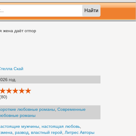
Найти
я жена даёт отпор
Стелла Скай
026 год.
(80)
Короткие любовные романы
,
Современные
любовные романы
настоящие мужчины
,
настоящая любовь
,
измена
,
развод
,
властный герой
,
Литрес Авторы